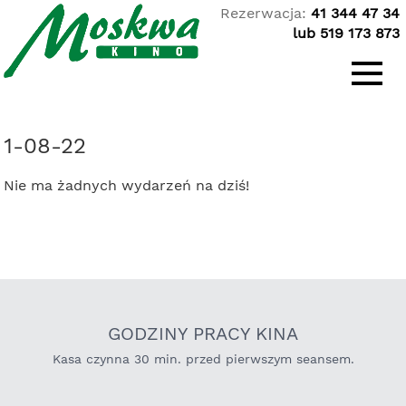
Rezerwacja:
41 344 47 34
lub 519 173 873
Repertuar
Zapowiedzi
1-08-22
Cennik
Nie ma żadnych wydarzeń na dziś!
Oferty specjalne
Oferty dla szkół
Oferty dla firm
Kontakt
GODZINY PRACY KINA
Kasa czynna 30 min. przed pierwszym seansem.